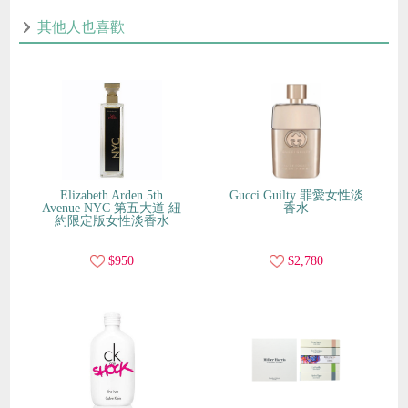
其他人也喜歡
Elizabeth Arden 5th
Gucci Guilty 罪愛女性淡
Avenue NYC 第五大道 紐
香水
約限定版女性淡香水
$950
$2,780