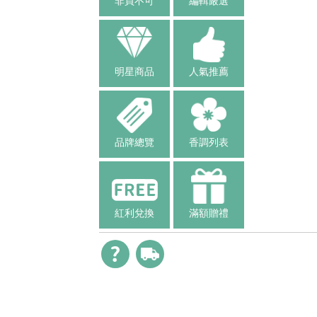
非買不可
編輯嚴選
明星商品
人氣推薦
品牌總覽
香調列表
紅利兌換
滿額贈禮