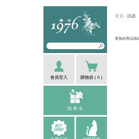
首頁
>
訊息
查無此商品或
會員登入
購物袋 (
0
)
找 香 水