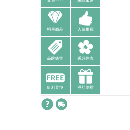
非買不可
編輯嚴選
明星商品
人氣推薦
品牌總覽
香調列表
紅利兌換
滿額贈禮