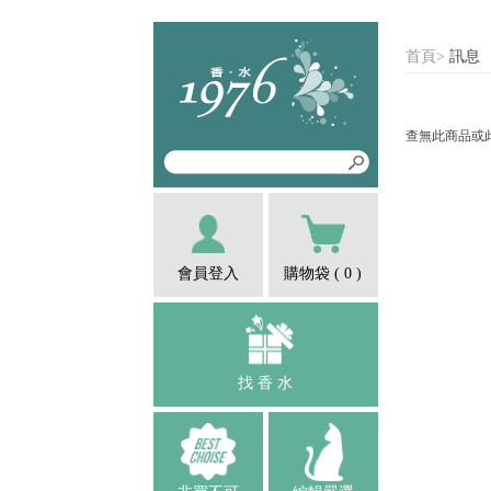
首頁
>
訊息
查無此商品或
會員登入
購物袋 (
0
)
找 香 水