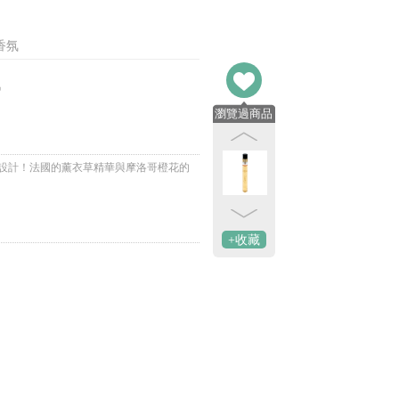
香氛
氛
瀏覽過商品
女性設計！法國的薰衣草精華與摩洛哥橙花的
+收藏