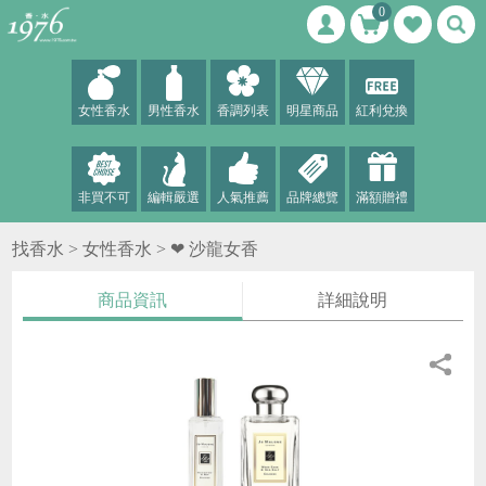
0
女性香水
男性香水
香調列表
明星商品
紅利兌換
非買不可
編輯嚴選
人氣推薦
品牌總覽
滿額贈禮
找香水 >
女性香水
>
❤ 沙龍女香
商品資訊
詳細說明