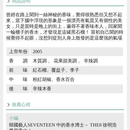
商品說明
曾經在路上聞到一絲神秘的香味，覺得很熟悉但又想不起
來，當下腦中浮現的形象是一個漂亮有氣質又有個性的美
女，只是當時是晚上的街上，遍尋不著香味本人，回家聞
一輪櫃子的香水，才發現是這罐黑石榴！ 當初自己聞的時
候覺得不起眼，沒想到從別人身上散發的是這麼強的氣場
上市年份
2005
香 調
木質調 、 花果甜美調 、 辛辣調
前 味
紅石榴、覆盆子、李子
中 味
粉紅胡椒、香水百合
後 味
辛辣木香
推薦心得
小編
韓國藝人SEVENTEEN 中的香水博士－ THE8 徐明浩