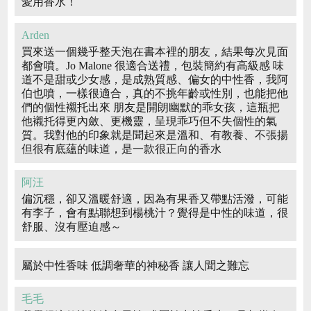
愛用香水！
Arden
買來送一個幾乎整天泡在書本裡的朋友，結果每次見面
都會噴。Jo Malone 很適合送禮，包裝簡約有高級感 味
道不是甜或少女感，是成熟質感、偏女的中性香，我阿
伯也噴，一樣很適合，真的不挑年齡或性別，也能把他
們的個性襯托出來 朋友是開朗幽默的乖女孩，這瓶把
他襯托得更內斂、更機靈，呈現乖巧但不失個性的氣
質。我對他的印象就是聞起來是溫和、有教養、不張揚
但很有底蘊的味道，是一款很正向的香水
阿汪
偏沉穩，卻又溫暖舒適，因為有果香又帶點活潑，可能
有李子，會有點聯想到楊桃汁？覺得是中性的味道，很
舒服、沒有壓迫感～
屬於中性香味 低調奢華的神秘香 讓人聞之難忘
毛毛