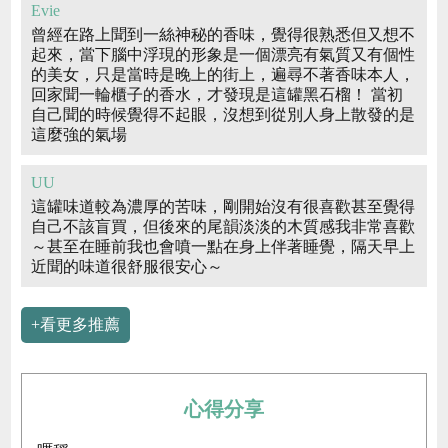
Evie
曾經在路上聞到一絲神秘的香味，覺得很熟悉但又想不
起來，當下腦中浮現的形象是一個漂亮有氣質又有個性
的美女，只是當時是晚上的街上，遍尋不著香味本人，
回家聞一輪櫃子的香水，才發現是這罐黑石榴！ 當初
自己聞的時候覺得不起眼，沒想到從別人身上散發的是
這麼強的氣場
UU
這罐味道較為濃厚的苦味，剛開始沒有很喜歡甚至覺得
自己不該盲買，但後來的尾韻淡淡的木質感我非常喜歡
～甚至在睡前我也會噴一點在身上伴著睡覺，隔天早上
近聞的味道很舒服很安心～
+看更多推薦
心得分享