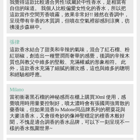
我覺得這款比較適合男性!或屬於中性香水，是相當有
自信的味道。 我個人比較偏愛女性化的香水，所以把
這款當作空間芳香噴霧，效果非常好!! 雖然在香調中，
呈現帶有辛香的木質調，但噴在空氣裡卻感到涼爽，彷
彿漫步森林中。
張律
這款香水結合了甜美和辛辣的氣味，混合了紅石榴、粉
紅胡椒，創造出一種豐潤而奢華的感覺，後調的辛辣木
質也與教父中維多的堅毅、充滿權威的形象相符。 此
外，這款香水充滿了細膩的層次感，這也與維多的聰明
和經驗相呼應。
Milano
當初衝著黑石榴的神秘感而在櫃上購買30ml 使用，感
覺噴用時用量要控制好，噴太濃時會有張國周強胃散的
藥香味，但如果混香Jo Malone同品牌系列的罌粟花與
大麥淡香水，又會很奇妙的像神聖穩定的檀香木般好
聞，不愧是適合調香的香水品牌，可以下一刻呈現不一
樣的香水氛圍世界~