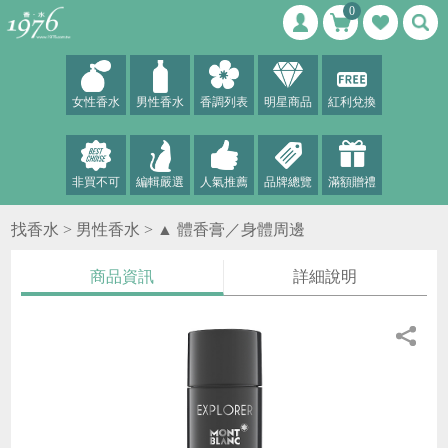
0
女性香水
男性香水
香調列表
明星商品
紅利兌換
非買不可
編輯嚴選
人氣推薦
品牌總覽
滿額贈禮
找香水 >
男性香水
>
▲ 體香膏／身體周邊
商品資訊
詳細說明