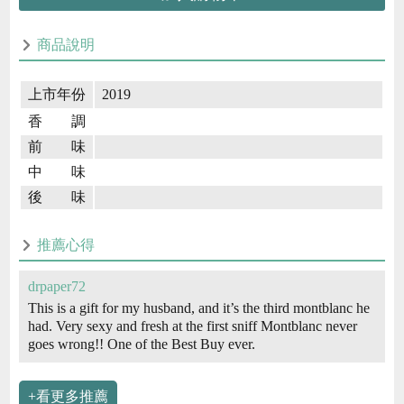
商品說明
上市年份
2019
香 調
前 味
中 味
後 味
推薦心得
drpaper72
This is a gift for my husband, and it’s the third montblanc he
had. Very sexy and fresh at the first sniff Montblanc never
goes wrong!! One of the Best Buy ever.
+看更多推薦