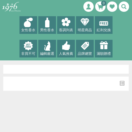
0
女性香水
男性香水
香調列表
明星商品
紅利兌換
非買不可
編輯嚴選
人氣推薦
品牌總覽
滿額贈禮