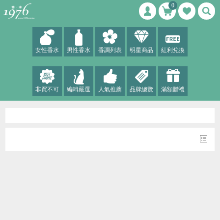
0
女性香水
男性香水
香調列表
明星商品
紅利兌換
非買不可
編輯嚴選
人氣推薦
品牌總覽
滿額贈禮