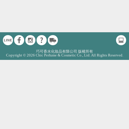
巧可香水化妝品有限公司 版權所有
Copyright © 2026 Chic Perfume & Cosmetic Co., Ltd. All Rights Reserved.