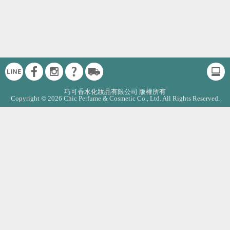
巧可香水化妝品有限公司 版權所有
Copyright © 2026 Chic Perfume & Cosmetic Co., Ltd. All Rights Reserved.