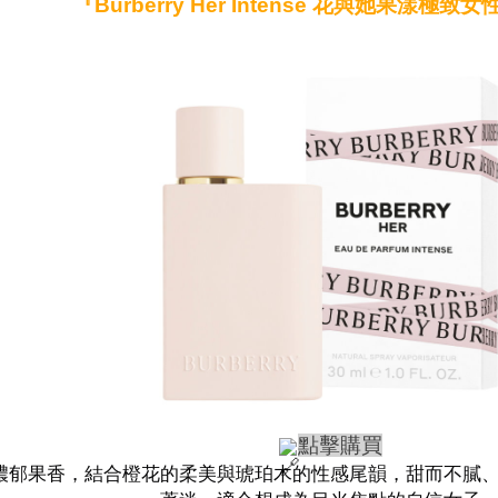
『Burberry Her Intense 花與她果漾極
點擊購買
濃郁果香，結合橙花的柔美與琥珀木的性感尾韻，甜而不膩