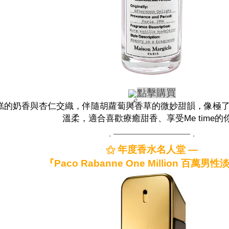
點擊購買
糕的奶香與杏仁交織，伴隨胡蘿蔔與香草的微妙甜韻，像極
溫柔，適合喜歡療癒甜香、享受Me time的
．───────────────．
⚝ 年度香水名人堂 —
『Paco Rabanne One Million 百萬男