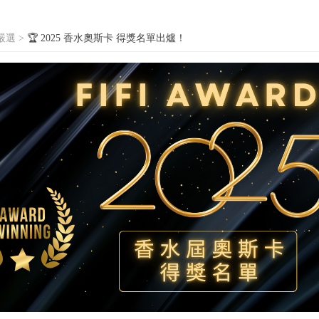
嚴選
>
🏆 2025 香水奧斯卡 得獎名單出爐！