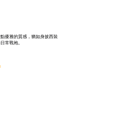
帶點優雅的質感，猶如身披西裝
的日常戰袍。
』