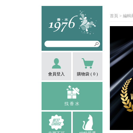
首頁
>
編輯
會員登入
購物袋 (
0
)
找 香 水