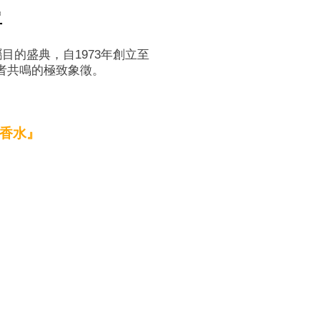
單
受矚目的盛典，自1973年創立至
者共鳴的極致象徵。
性淡香水』