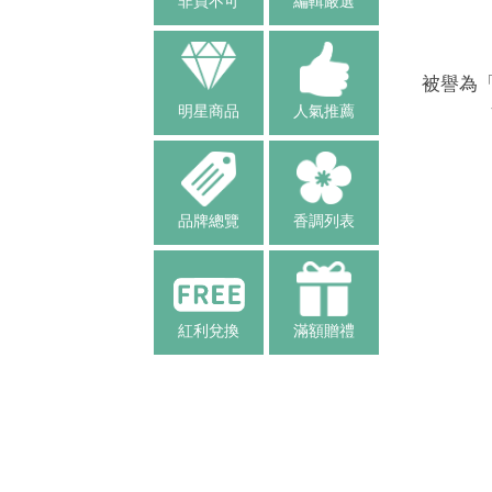
非買不可
編輯嚴選
被譽為「
明星商品
人氣推薦
品牌總覽
香調列表
紅利兌換
滿額贈禮