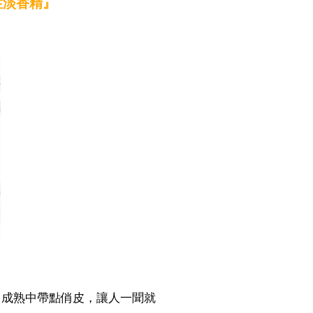
致女性淡香精』
、成熟中帶點俏皮，讓人一聞就