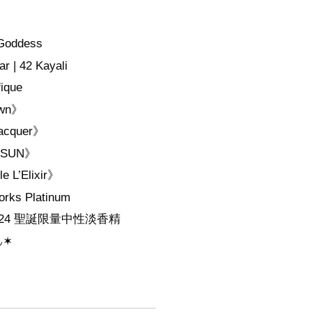
。
Goddess
 42 Kayali
ique
wn》
cquer》
 SUN》
L’Elixir》
 Platinum
 2024 聖誕限量中性淡香精
◡
✶
，