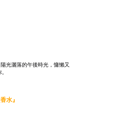
了陽光灑落的午後時光，慵懶又
你。
性淡香水』