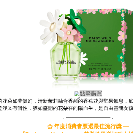
點擊購買
的花朵如夢似幻，清新茉莉融合香甜的香蕉花與堅果氣息，
乾淨又有個性，猶如盛開的花朵在向陽而生，是自由靈魂女
．───────────────．
⚝ 年度消費者票選最佳流行獎 —