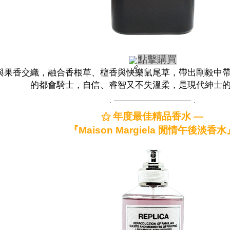
點擊購買
與果香交織，融合香根草、檀香與快樂鼠尾草，帶出剛毅中
的都會騎士，自信、睿智又不失溫柔，是現代紳士
．───────────────．
⚝ 年度最佳精品香水 —
『Maison Margiela 閒情午後淡香水